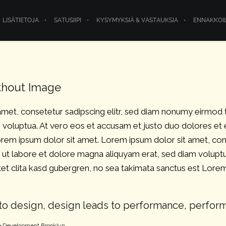
LISÄTIETOJA
SATUSIIPI
KYSYMYKSIÄ & VASTAUKSIA
ENNAKKOI
thout Image
amet, consetetur sadipscing elitr, sed diam nonumy eirmod
 voluptua. At vero eos et accusam et justo duo dolores et 
rem ipsum dolor sit amet. Lorem ipsum dolor sit amet, con
 ut labore et dolore magna aliquyam erat, sed diam voluptu
et clita kasd gubergren, no sea takimata sanctus est Lorem
to design, design leads to performance, perfor
 Development Brooklyn