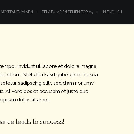
LMOITTAUTUMINEN
PELATUIMPIEN PELIEN TOP-25
IN ENGLISH
 tempor invidunt ut labore et dolore magna
ea rebum. Stet clita kasd gubergren, no sea
setetur sadipscing elitr, sed diam nonumy
a. At vero eos et accusam et justo duo
 ipsum dolor sit amet.
mance leads to success!