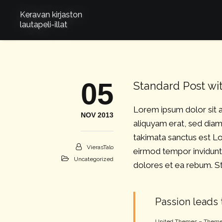
Keravan kirjaston
lautapeli-illat
05
Standard Post wi
Lorem ipsum dolor sit 
NOV 2013
aliquyam erat, sed diam
takimata sanctus est Lo
VierasTalo
eirmod tempor invidunt
Uncategorized
dolores et ea rebum. St
Passion leads 
United Themes – Theme