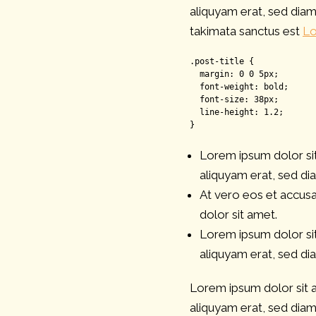
aliquyam erat, sed dia
takimata sanctus est
Lo
.post-title {

  margin: 0 0 5px;

  font-weight: bold;

  font-size: 38px;

  line-height: 1.2;

}
Lorem ipsum dolor sit
aliquyam erat, sed di
At vero eos et accusa
dolor sit amet.
Lorem ipsum dolor sit
aliquyam erat, sed di
Lorem ipsum dolor sit 
aliquyam erat, sed dia