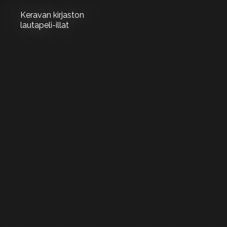
Keravan kirjaston
lautapeli-illat