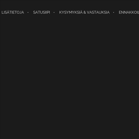
LISÄTIETOJA
SATUSIIPI
KYSYMYKSIÄ & VASTAUKSIA
ENNAKKOI