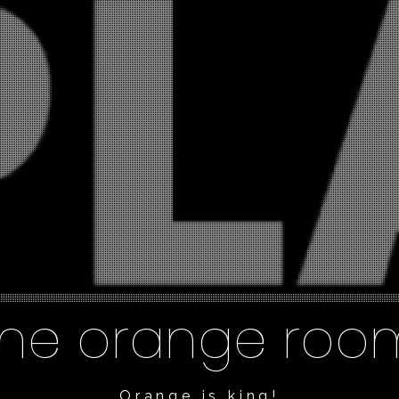
he orange roo
Orange is king!